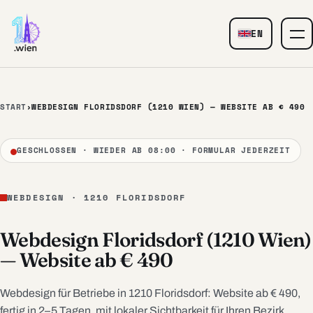
Zum Inhalt springen
EN
— Webdesign 
START
›
WEBDESIGN FLORIDSDORF (1210 WIEN) — WEBSITE AB € 490
GESCHLOSSEN · WIEDER AB 08:00 · FORMULAR JEDERZEIT
WEBDESIGN · 1210 FLORIDSDORF
Webdesign Floridsdorf (1210 Wien)
— Website ab € 490
Webdesign für Betriebe in 1210 Floridsdorf: Website ab € 490,
fertig in 2–5 Tagen, mit lokaler Sichtbarkeit für Ihren Bezirk.